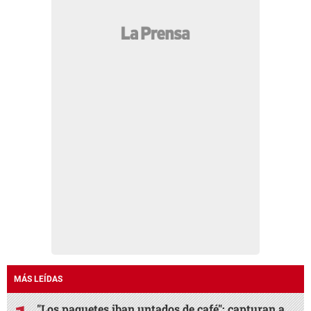
MÁS LEÍDAS
"Los paquetes iban untados de café": capturan a