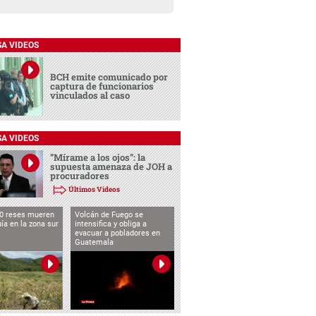
SA VIDEOS
BCH emite comunicado por
captura de funcionarios
vinculados al caso
SA VIDEOS
“Mírame a los ojos”: la
supuesta amenaza de JOH a
procuradores
Últimos Videos
0 reses mueren
Volcán de Fuego se
uía en la zona sur
intensifica y obliga a
evacuar a pobladores en
Guatemala