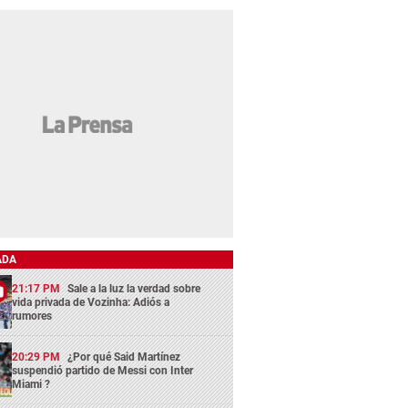
ADA
21:17 PM
Sale a la luz la verdad sobre
vida privada de Vozinha: Adiós a
rumores
20:29 PM
¿Por qué Said Martínez
suspendió partido de Messi con Inter
Miami ?