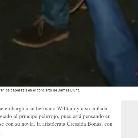
ver los paparazis en el concierto de James Blunt.
que embarga a su hermano William y a su cuñada
iado al príncipe pelirrojo, pues está pensando en
se con su novia, la aristócrata Cressida Bonas, con
.