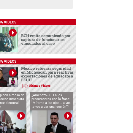
SA VIDEOS
BCH emite comunicado por
captura de funcionarios
vinculados al caso
SA VIDEOS
México refuerza seguridad
en Michoacán para reactivar
exportaciones de aguacate a
EEUU
Últimos Videos
 piden a mesa de
¿Amenazó JOH a los
ección inmediata
procuradores con la frase:
nte electoral
"Mírame a los ojos... a vos
o
te voy a dar una lección"?