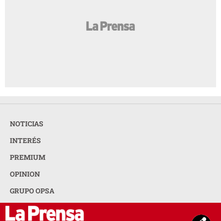
NOTICIAS
INTERÉS
PREMIUM
OPINION
GRUPO OPSA