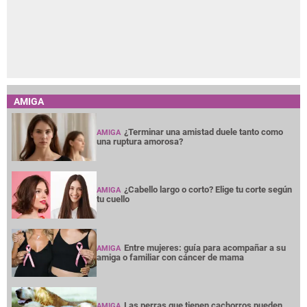
AMIGA
¿Terminar una amistad duele tanto como
AMIGA
una ruptura amorosa?
¿Cabello largo o corto? Elige tu corte según
AMIGA
tu cuello
Entre mujeres: guía para acompañar a su
AMIGA
amiga o familiar con cáncer de mama
Las perras que tienen cachorros pueden
AMIGA