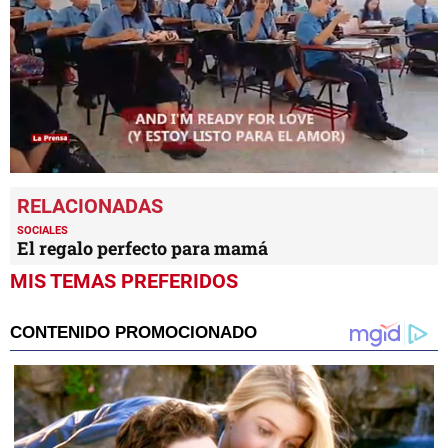
0
seconds
of
9
SOCIALES
minutes,
El regalo perfecto para mamá
18
seconds
MIS TEMAS PREFERIDOS