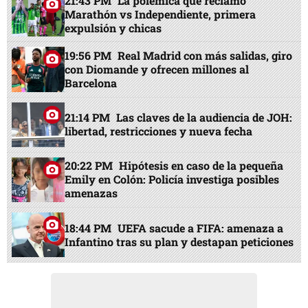
21:43 PM
La polémica que reclamó
Marathón vs Independiente, primera
expulsión y chicas
19:56 PM
Real Madrid con más salidas, giro
con Diomande y ofrecen millones al
Barcelona
21:14 PM
Las claves de la audiencia de JOH:
libertad, restricciones y nueva fecha
20:22 PM
Hipótesis en caso de la pequeña
Emily en Colón: Policía investiga posibles
amenazas
18:44 PM
UEFA sacude a FIFA: amenaza a
Infantino tras su plan y destapan peticiones