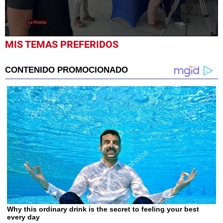
0
MIS TEMAS PREFERIDOS
seconds
of
41
seconds