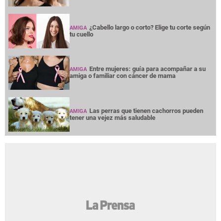
¿Cabello largo o corto? Elige tu corte según
AMIGA
tu cuello
Entre mujeres: guía para acompañar a su
AMIGA
amiga o familiar con cáncer de mama
Las perras que tienen cachorros pueden
AMIGA
tener una vejez más saludable