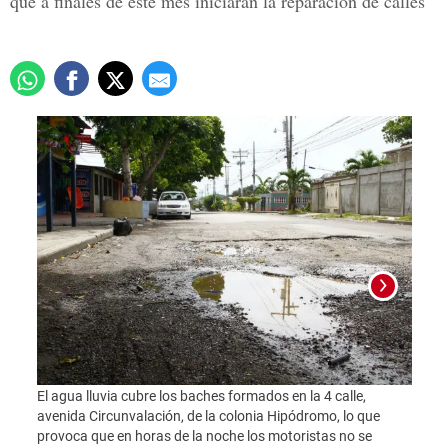
que a finales de este mes iniciarán la reparación de calles
El agua lluvia cubre los baches formados en la 4 calle,
En la
avenida Circunvalación, de la colonia Hipódromo, lo que
los t
provoca que en horas de la noche los motoristas no se
evita