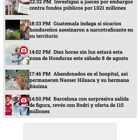
22:32 PM
Investigan a jueces por embargos
contra fondos públicos por L921 millones
18:33 PM
Guatemala indaga si sicarios
hondureños asesinaron a narcotraficante en
su territorio
14:02 PM
Diez horas sin luz estará esta
zona de Honduras este sábado 8 de agosto
17:46 PM
Abandonados en el hospital, así
permanecen Nasser Hilsaca y su hermana
Básima
14:50 PM
Barcelona con sorpresiva salida
de figura, revés con Rodri y oferta de 115
millones