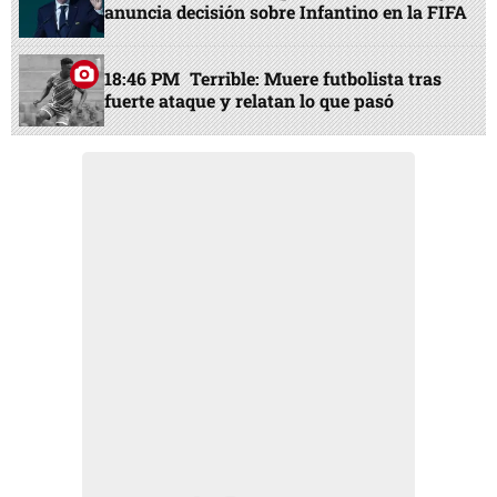
anuncia decisión sobre Infantino en la FIFA
18:46 PM
Terrible: Muere futbolista tras
fuerte ataque y relatan lo que pasó