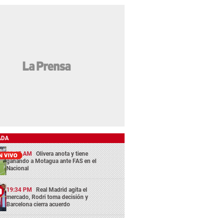
ADA
11:45 AM
Olivera anota y tiene
ganando a Motagua ante FAS en el
Nacional
19:34 PM
Real Madrid agita el
mercado, Rodri toma decisión y
Barcelona cierra acuerdo