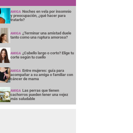
Noches en vela por insomnio
AMIGA
y preocupación, ¿qué hacer para
tratarlo?
¿Terminar una amistad duele
AMIGA
tanto como una ruptura amorosa?
¿Cabello largo o corto? Elige tu
AMIGA
corte según tu cuello
Entre mujeres: guía para
AMIGA
acompañar a su amiga o familiar con
cáncer de mama
Las perras que tienen
AMIGA
cachorros pueden tener una vejez
más saludable