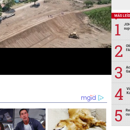
MÁS LEÍ
JOH
sup
Ol
FA
Ac
Ga
Vi
Ka
Re
cu