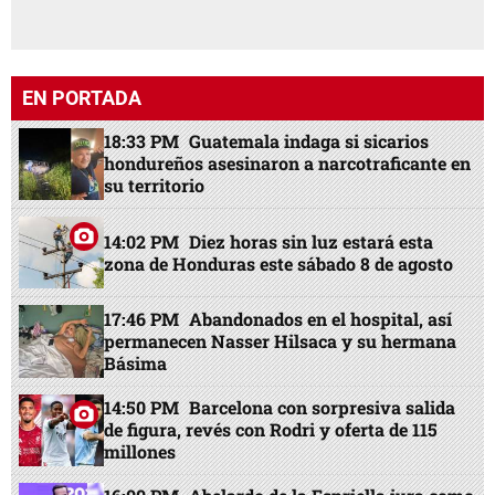
EN PORTADA
18:33 PM
Guatemala indaga si sicarios
hondureños asesinaron a narcotraficante en
su territorio
14:02 PM
Diez horas sin luz estará esta
zona de Honduras este sábado 8 de agosto
17:46 PM
Abandonados en el hospital, así
permanecen Nasser Hilsaca y su hermana
Básima
14:50 PM
Barcelona con sorpresiva salida
de figura, revés con Rodri y oferta de 115
millones