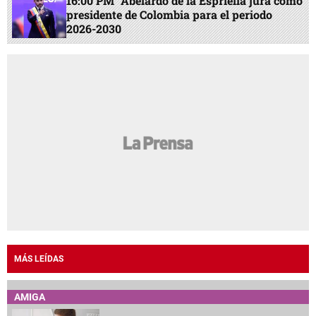
16:00 PM
Abelardo de la Espriella jura como
presidente de Colombia para el periodo
2026-2030
MÁS LEÍDAS
AMIGA