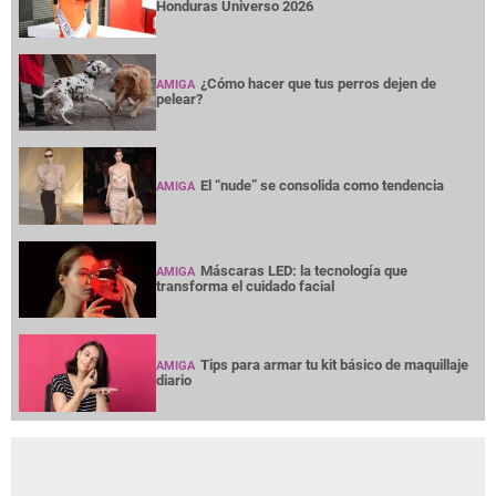
Honduras Universo 2026
¿Cómo hacer que tus perros dejen de
AMIGA
pelear?
El “nude” se consolida como tendencia
AMIGA
Máscaras LED: la tecnología que
AMIGA
transforma el cuidado facial
Tips para armar tu kit básico de maquillaje
AMIGA
diario