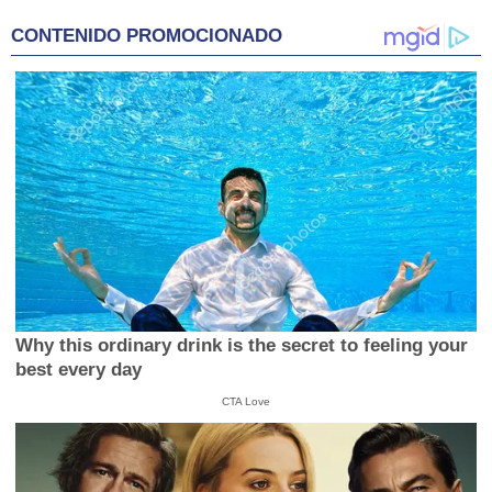
of
4
CONTENIDO PROMOCIONADO
minutes,
59
seconds
Why this ordinary drink is the secret to feeling your
best every day
CTA Love