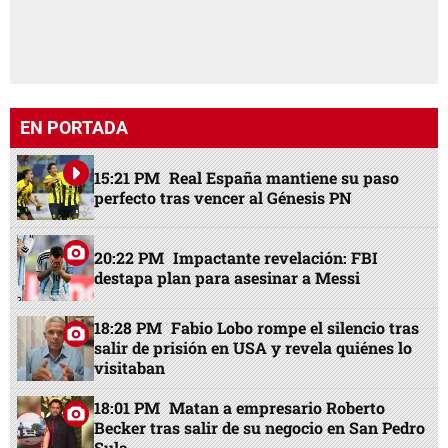
EN PORTADA
15:21 PM
Real España mantiene su paso
perfecto tras vencer al Génesis PN
20:22 PM
Impactante revelación: FBI
destapa plan para asesinar a Messi
18:28 PM
Fabio Lobo rompe el silencio tras
salir de prisión en USA y revela quiénes lo
visitaban
18:01 PM
Matan a empresario Roberto
Becker tras salir de su negocio en San Pedro
Sula