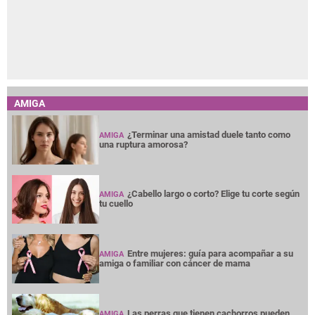
AMIGA
¿Terminar una amistad duele tanto como
AMIGA
una ruptura amorosa?
¿Cabello largo o corto? Elige tu corte según
AMIGA
tu cuello
Entre mujeres: guía para acompañar a su
AMIGA
amiga o familiar con cáncer de mama
Las perras que tienen cachorros pueden
AMIGA