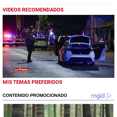
VIDEOS RECOMENDADOS
0
MIS TEMAS PREFERIDOS
seconds
of
1
minute,
16
seconds