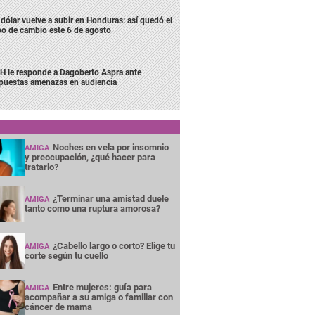
 dólar vuelve a subir en Honduras: así quedó el
po de cambio este 6 de agosto
H le responde a Dagoberto Aspra ante
puestas amenazas en audiencia
Noches en vela por insomnio
AMIGA
y preocupación, ¿qué hacer para
tratarlo?
¿Terminar una amistad duele
AMIGA
tanto como una ruptura amorosa?
¿Cabello largo o corto? Elige tu
AMIGA
corte según tu cuello
Entre mujeres: guía para
AMIGA
acompañar a su amiga o familiar con
cáncer de mama