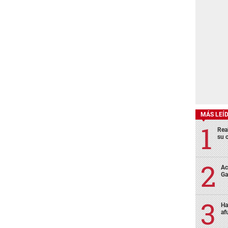
MÁS LEÍ
Rea
su 
Ac
Ga
Ha
af