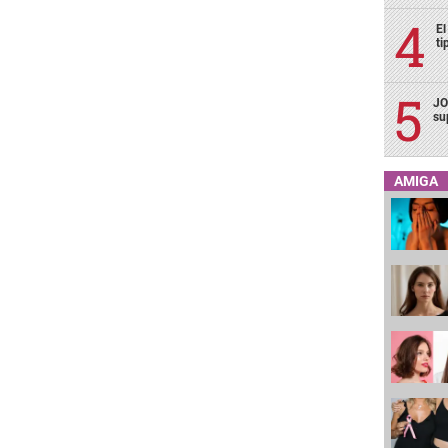
El
ti
JO
su
AMIGA