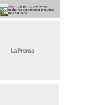
Las perras que tienen
AMIGA
cachorros pueden tener una vejez
más saludable