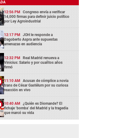
ADA
12:56 PM
Congreso envía a verificar
14,000 firmas para definir juicio político
por Ley Agroindustrial
12:17 PM
JOH le responde a
Dagoberto Aspra ante supuestas
amenazas en audiencia
12:32 PM
Real Madrid renueva a
Vinicius: Salario y por cuañtos años
firmó
11:10 AM
Acusan de cómplice a novia
trans de César Gastélum por su curiosa
reacción en vivo
10:40 AM
¿Quién es Diomande? El
fichaje ‘bomba’ del Madrid y la tragedia
que marcó su vida