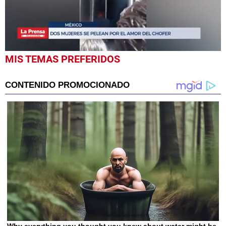
0
MIS TEMAS PREFERIDOS
seconds
of
1
minute,
0