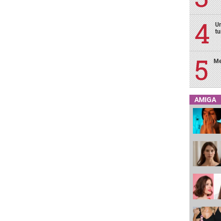
Un
tu
Me
AMIGA