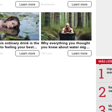
MÁS LEÍ
Imp
ase
Re
ve
Me
Ho