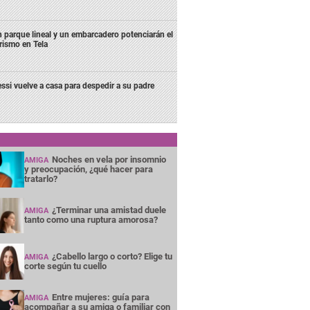
 parque lineal y un embarcadero potenciarán el
rismo en Tela
ssi vuelve a casa para despedir a su padre
Noches en vela por insomnio
AMIGA
y preocupación, ¿qué hacer para
tratarlo?
¿Terminar una amistad duele
AMIGA
tanto como una ruptura amorosa?
¿Cabello largo o corto? Elige tu
AMIGA
corte según tu cuello
Entre mujeres: guía para
AMIGA
acompañar a su amiga o familiar con