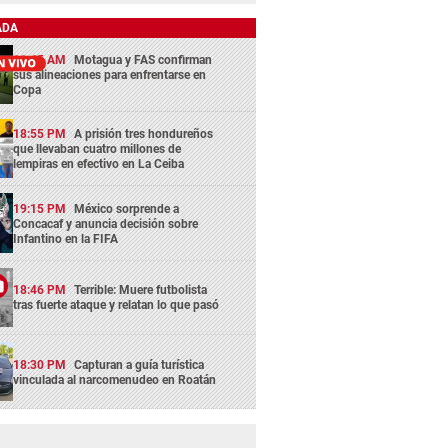
ADA
11:45 AM
Motagua y FAS confirman
sus alineaciones para enfrentarse en
Copa
18:55 PM
A prisión tres hondureños
que llevaban cuatro millones de
lempiras en efectivo en La Ceiba
19:15 PM
México sorprende a
Concacaf y anuncia decisión sobre
Infantino en la FIFA
18:46 PM
Terrible: Muere futbolista
tras fuerte ataque y relatan lo que pasó
18:30 PM
Capturan a guía turística
vinculada al narcomenudeo en Roatán