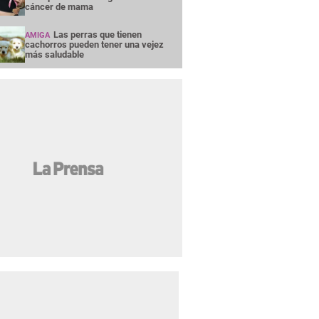
cáncer de mama
Las perras que tienen
AMIGA
cachorros pueden tener una vejez
más saludable