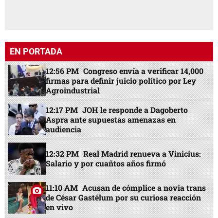
EN PORTADA
12:56 PM
Congreso envía a verificar 14,000
firmas para definir juicio político por Ley
Agroindustrial
12:17 PM
JOH le responde a Dagoberto
Aspra ante supuestas amenazas en
audiencia
12:32 PM
Real Madrid renueva a Vinicius:
Salario y por cuañtos años firmó
11:10 AM
Acusan de cómplice a novia trans
de César Gastélum por su curiosa reacción
en vivo