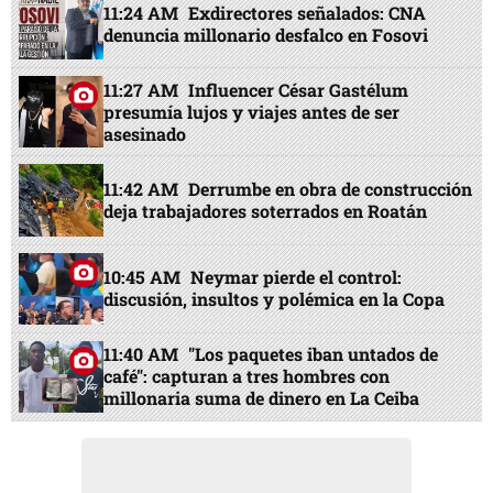
11:24 AM
Exdirectores señalados: CNA
denuncia millonario desfalco en Fosovi
11:27 AM
Influencer César Gastélum
presumía lujos y viajes antes de ser
asesinado
11:42 AM
Derrumbe en obra de construcción
deja trabajadores soterrados en Roatán
10:45 AM
Neymar pierde el control:
discusión, insultos y polémica en la Copa
11:40 AM
"Los paquetes iban untados de
café": capturan a tres hombres con
millonaria suma de dinero en La Ceiba