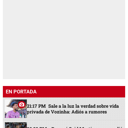
EN PORTADA
21:17 PM
Sale a la luz la verdad sobre vida
privada de Vozinha: Adiós a rumores