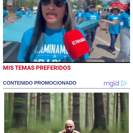
0
MIS TEMAS PREFERIDOS
seconds
of
1
CONTENIDO PROMOCIONADO
minute,
24
seconds