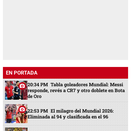
EN PORTADA
20:34 PM
Tabla goleadores Mundial: Messi
responde, revés a CR7 y otro doblete en Bota
de Oro
22:53 PM
El milagro del Mundial 2026:
Eliminada al 94 y clasificada en el 96