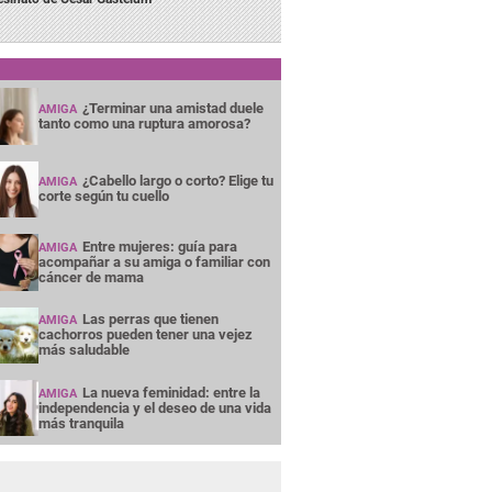
¿Terminar una amistad duele
AMIGA
tanto como una ruptura amorosa?
¿Cabello largo o corto? Elige tu
AMIGA
corte según tu cuello
Entre mujeres: guía para
AMIGA
acompañar a su amiga o familiar con
cáncer de mama
Las perras que tienen
AMIGA
cachorros pueden tener una vejez
más saludable
La nueva feminidad: entre la
AMIGA
independencia y el deseo de una vida
más tranquila