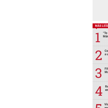
MÁS LEÍ
“Te 
Már
Co
a 
Fi
Má
Re
en
Vi
as