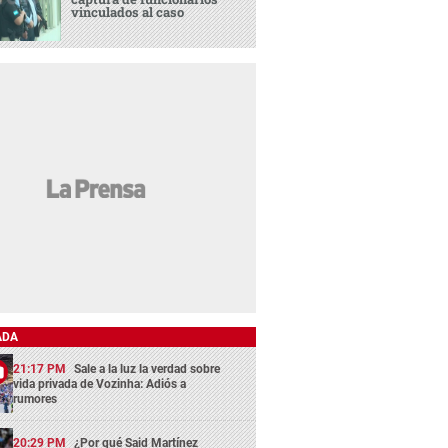
vinculados al caso
ADA
21:17 PM
Sale a la luz la verdad sobre
vida privada de Vozinha: Adiós a
rumores
20:29 PM
¿Por qué Said Martínez