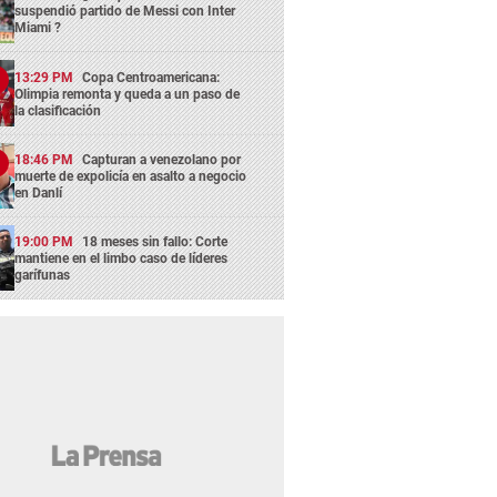
suspendió partido de Messi con Inter
Miami ?
13:29 PM
Copa Centroamericana:
Olimpia remonta y queda a un paso de
la clasificación
18:46 PM
Capturan a venezolano por
muerte de expolicía en asalto a negocio
en Danlí
19:00 PM
18 meses sin fallo: Corte
mantiene en el limbo caso de líderes
garífunas