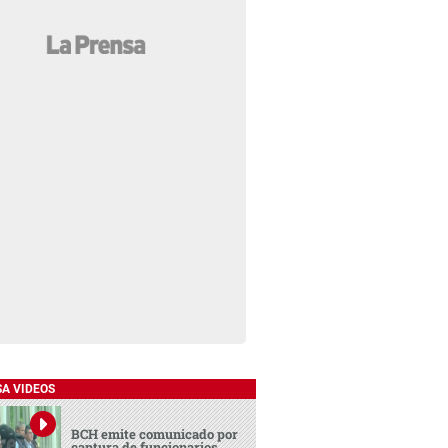
SA VIDEOS
BCH emite comunicado por
captura de funcionarios