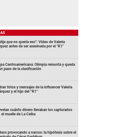
DAS
dije que no quería eso”: Video de Valeria
quez antes de ser asesinada por el "R1"
pa Centroamericana: Olimpia remonta y queda
un paso de la clasificación
ltran fotos y mensajes de la influencer Valeria
rquez y el hijo del “R1”
velan cuánto dinero llevaban los capturados
 el muelle de La Ceiba
deos provocando a narcos: la hipótesis sobre el
esinato de César Gastélum