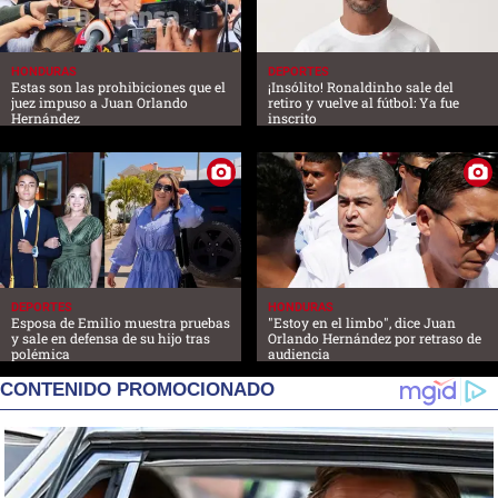
HONDURAS
DEPORTES
Estas son las prohibiciones que el
¡Insólito! Ronaldinho sale del
juez impuso a Juan Orlando
retiro y vuelve al fútbol: Ya fue
Hernández
inscrito
DEPORTES
HONDURAS
Esposa de Emilio muestra pruebas
"Estoy en el limbo", dice Juan
y sale en defensa de su hijo tras
Orlando Hernández por retraso de
polémica
audiencia
CONTENIDO PROMOCIONADO