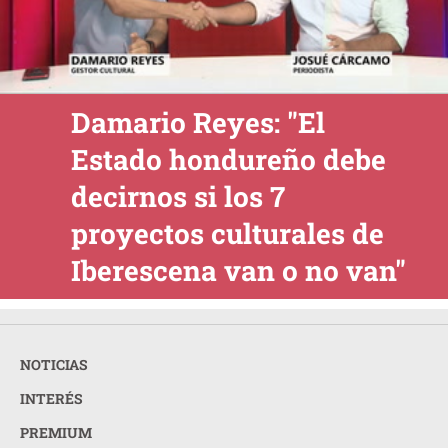
Damario Reyes: "El
Estado hondureño debe
decirnos si los 7
proyectos culturales de
Iberescena van o no van"
NOTICIAS
INTERÉS
PREMIUM