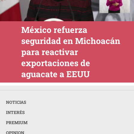
México refuerza
seguridad en Michoacán
para reactivar
exportaciones de
aguacate a EEUU
NOTICIAS
INTERÉS
PREMIUM
OPINION