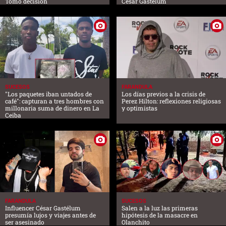
Tomó decisión
César Gastélum
SUCESOS
FARANDULA
"Los paquetes iban untados de
Los días previos a la crisis de
café": capturan a tres hombres con
Perez Hilton: reflexiones religiosas
millonaria suma de dinero en La
y optimistas
Ceiba
FARANDULA
SUCESOS
Influencer César Gastélum
Salen a la luz las primeras
presumía lujos y viajes antes de
hipótesis de la masacre en
ser asesinado
Olanchito