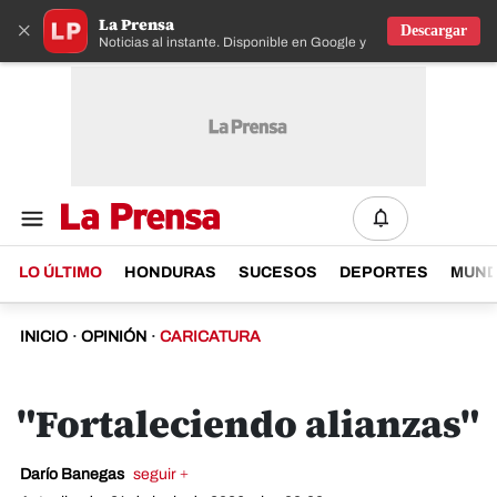
La Prensa
×
Descargar
Noticias al instante. Disponible en Google y IOS
LO ÚLTIMO
HONDURAS
SUCESOS
DEPORTES
MUN
INICIO
·
OPINIÓN
·
CARICATURA
"Fortaleciendo alianzas"
Darío Banegas
seguir +