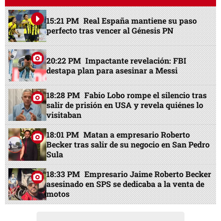
15:21 PM
Real España mantiene su paso
perfecto tras vencer al Génesis PN
20:22 PM
Impactante revelación: FBI
destapa plan para asesinar a Messi
18:28 PM
Fabio Lobo rompe el silencio tras
salir de prisión en USA y revela quiénes lo
visitaban
18:01 PM
Matan a empresario Roberto
Becker tras salir de su negocio en San Pedro
Sula
18:33 PM
Empresario Jaime Roberto Becker
asesinado en SPS se dedicaba a la venta de
motos