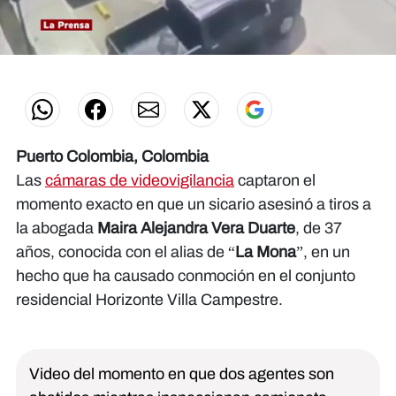
0
seconds
of
37
seconds
Puerto Colombia, Colombia
Las
cámaras de videovigilancia
captaron el
momento exacto en que un sicario asesinó a tiros a
la abogada
Maira Alejandra Vera Duarte
, de 37
años, conocida con el alias de “
La Mona
”, en un
hecho que ha causado conmoción en el conjunto
residencial Horizonte Villa Campestre.
Video del momento en que dos agentes son