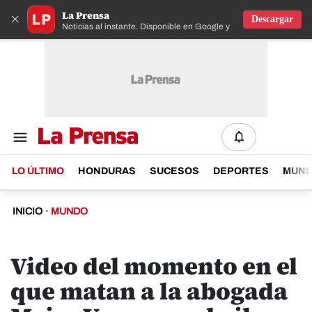
La Prensa
×
Descargar
Noticias al instante. Disponible en Google y IOS
LO ÚLTIMO
HONDURAS
SUCESOS
DEPORTES
MUN
INICIO
·
MUNDO
Video del momento en el
que matan a la abogada