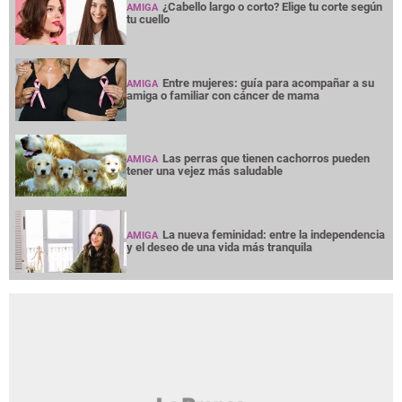
¿Cabello largo o corto? Elige tu corte según
AMIGA
tu cuello
Entre mujeres: guía para acompañar a su
AMIGA
amiga o familiar con cáncer de mama
Las perras que tienen cachorros pueden
AMIGA
tener una vejez más saludable
La nueva feminidad: entre la independencia
AMIGA
y el deseo de una vida más tranquila