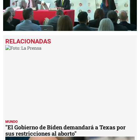
0
seconds
of
24
seconds
MUNDO
"El Gobierno de Biden demandará a Texas por
sus restricciones al aborto"