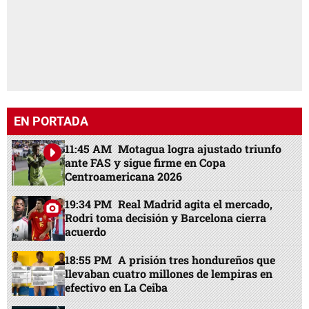
EN PORTADA
11:45 AM
Motagua logra ajustado triunfo
ante FAS y sigue firme en Copa
Centroamericana 2026
19:34 PM
Real Madrid agita el mercado,
Rodri toma decisión y Barcelona cierra
acuerdo
18:55 PM
A prisión tres hondureños que
llevaban cuatro millones de lempiras en
efectivo en La Ceiba