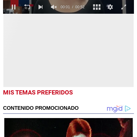
0
seconds
of
52
seconds
MIS TEMAS PREFERIDOS