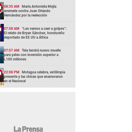
08:35 AM
María Antonieta Mejía
arremete contra Juan Orlando
Hernández por la reelección
07:58 AM
“Les vamos a caer a golpes”:
El relato de Bryan Sánchez, hondureño
deportado de EE UU a África
07:57 AM
Tela tendrá nuevo muelle
para yates con inversión superior a
L100 millones
22:08 PM
Motagua celebra, exOlimpia
presente y las chicas que enamoraron
en el Nacional