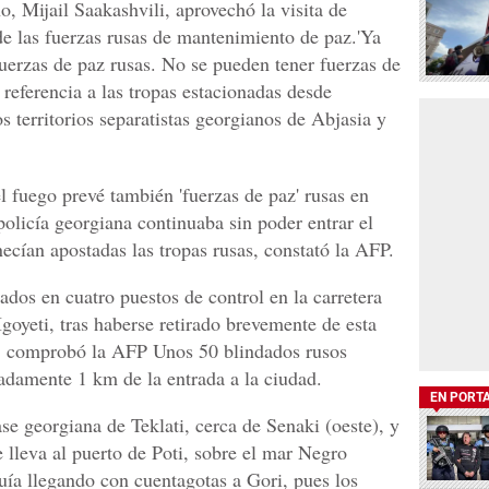
o, Mijail Saakashvili, aprovechó la visita de
de las fuerzas rusas de mantenimiento de paz.'Ya
uerzas de paz rusas. No se pueden tener fuerzas de
 referencia a las tropas estacionadas desde
s territorios separatistas georgianos de Abjasia y
l fuego prevé también 'fuerzas de paz' rusas en
 policía georgiana continuaba sin poder entrar el
ían apostadas las tropas rusas, constató la AFP.
dos en cuatro puestos de control en la carretera
goyeti, tras haberse retirado brevemente de esta
is, comprobó la AFP Unos 50 blindados rusos
adamente 1 km de la entrada a la ciudad.
EN PORT
se georgiana de Teklati, cerca de Senaki (oeste), y
e lleva al puerto de Poti, sobre el mar Negro
uía llegando con cuentagotas a Gori, pues los