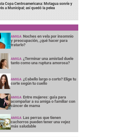
bla Copa Centroamericana: Motagua sonríe y
vés a Municipal; así quedó la pelea
Noches en vela por insomnio
AMIGA
y preocupación, ¿qué hacer para
tratarlo?
¿Terminar una amistad duele
AMIGA
tanto como una ruptura amorosa?
¿Cabello largo o corto? Elige tu
AMIGA
corte según tu cuello
Entre mujeres: guía para
AMIGA
acompañar a su amiga o familiar con
cáncer de mama
Las perras que tienen
AMIGA
cachorros pueden tener una vejez
más saludable