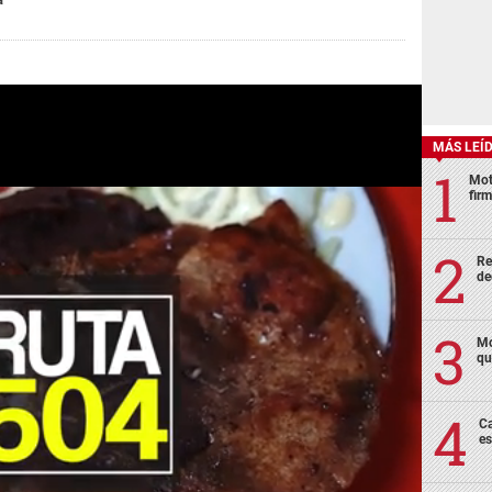
MÁS LEÍ
Mot
fir
Re
de
Mo
qu
Ca
es