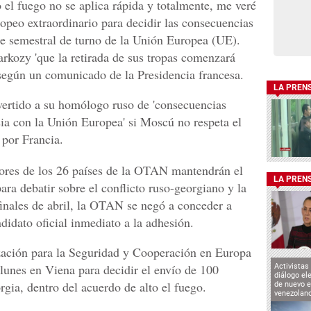
o el fuego no se aplica rápida y totalmente, me veré
opeo extraordinario para decidir las consecuencias
nte semestral de turno de la Unión Europea (UE).
rkozy 'que la retirada de sus tropas comenzará
según un comunicado de la Presidencia francesa.
LA PREN
dvertido a su homólogo ruso de 'consecuencias
usia con la Unión Europea' si Moscú no respeta el
 por Francia.
iores de los 26 países de la OTAN mantendrán el
LA PREN
ara debatir sobre el conflicto ruso-georgiano y la
finales de abril, la OTAN se negó a conceder a
didato oficial inmediato a la adhesión.
zación para la Seguridad y Cooperación en Europa
 lunes en Viena para decidir el envío de 100
Activistas
diálogo el
gia, dentro del acuerdo de alto el fuego.
de nuevo e
venezolan