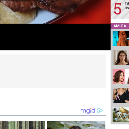
Ta
re
AMIGA