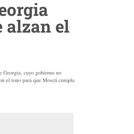
eorgia
 alzan el
de Georgia, cuyo gobierno no
aron el tono para que Moscú cumpla