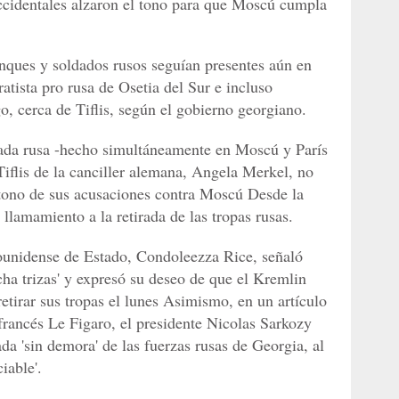
occidentales alzaron el tono para que Moscú cumpla
anques y soldados rusos seguían presentes aún en
ratista pro rusa de Osetia del Sur e incluso
go, cerca de Tiflis, según el gobierno georgiano.
rada rusa -hecho simultáneamente en Moscú y París
Tiflis de la canciller alemana, Angela Merkel, no
l tono de sus acusaciones contra Moscú Desde la
 llamamiento a la retirada de las tropas rusas.
dounidense de Estado, Condoleezza Rice, señaló
cha trizas' y expresó su deseo de que el Kremlin
etirar sus tropas el lunes Asimismo, en un artículo
 francés Le Figaro, el presidente Nicolas Sarkozy
da 'sin demora' de las fuerzas rusas de Georgia, al
iable'.