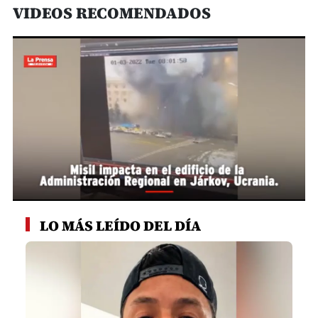
VIDEOS RECOMENDADOS
0
seconds
LO MÁS LEÍDO DEL DÍA
of
6
minutes,
34
seconds