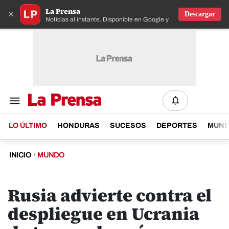
La Prensa
×
Descargar
Noticias al instante. Disponible en Google y IOS
LO ÚLTIMO
HONDURAS
SUCESOS
DEPORTES
MUN
INICIO
·
MUNDO
Rusia advierte contra el
despliegue en Ucrania