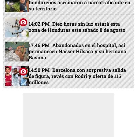
hondureños asesinaron a narcotraficante en
su territorio
14:02 PM
Diez horas sin luz estará esta
zona de Honduras este sábado 8 de agosto
17:46 PM
Abandonados en el hospital, así
permanecen Nasser Hilsaca y su hermana
Básima
14:50 PM
Barcelona con sorpresiva salida
de figura, revés con Rodri y oferta de 115
millones