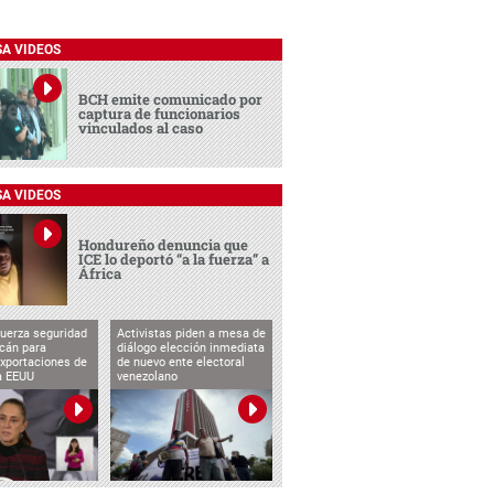
SA VIDEOS
BCH emite comunicado por
captura de funcionarios
vinculados al caso
SA VIDEOS
Hondureño denuncia que
ICE lo deportó “a la fuerza” a
África
uerza seguridad
Activistas piden a mesa de
cán para
diálogo elección inmediata
exportaciones de
de nuevo ente electoral
a EEUU
venezolano