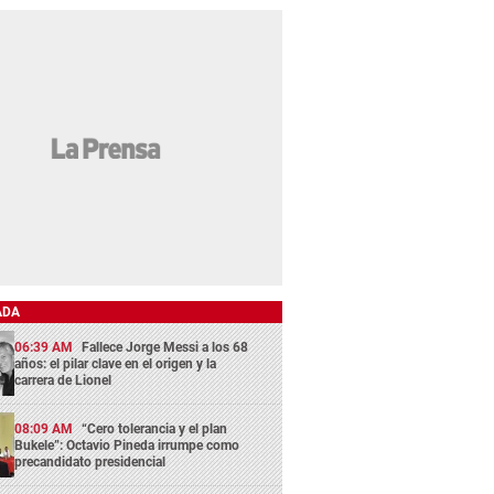
ADA
06:39 AM
Fallece Jorge Messi a los 68
años: el pilar clave en el origen y la
carrera de Lionel
08:09 AM
“Cero tolerancia y el plan
Bukele”: Octavio Pineda irrumpe como
precandidato presidencial