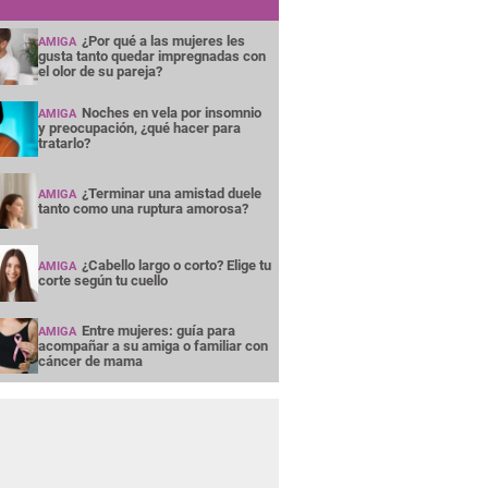
¿Por qué a las mujeres les
AMIGA
gusta tanto quedar impregnadas con
el olor de su pareja?
Noches en vela por insomnio
AMIGA
y preocupación, ¿qué hacer para
tratarlo?
¿Terminar una amistad duele
AMIGA
tanto como una ruptura amorosa?
¿Cabello largo o corto? Elige tu
AMIGA
corte según tu cuello
Entre mujeres: guía para
AMIGA
acompañar a su amiga o familiar con
cáncer de mama