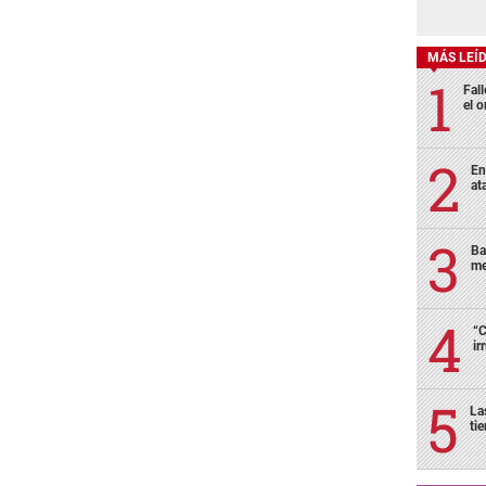
MÁS LEÍ
Fall
el o
En
at
Ba
me
“C
ir
La
ti