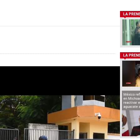
LA PREN
LA PREN
México ref
en Michoa
reactivar 
aguacate 