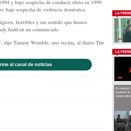
1994 y bajo sospecha de conducir ebrio en 1999.
zo bajo sospecha de violencia doméstica.
LA PREN
ágicos, horribles y sin sentido que hemos
Grady Judd en un comunicado.
io', dijo Tammy Womble, una vecina, al diario The
LA PREN
rme al canal de noticias
Al menos 
mueren al 
Ceuta des