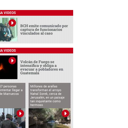
SA VIDEOS
BCH emite comunicado por
captura de funcionarios
vinculados al caso
SA VIDEOS
Volcán de Fuego se
intensifica y obliga a
evacuar a pobladores en
Guatemala
57 personas
Millones de arañas
intentar llegar a
transforman el arroyo
de Marruecos
Nahal Sorek, cerca de
Jerusalén, en un paisaje
tan inquietante como
hermoso