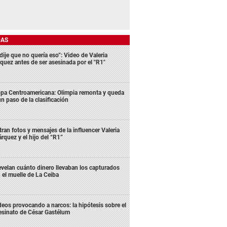
DAS
dije que no quería eso”: Video de Valeria
quez antes de ser asesinada por el "R1"
pa Centroamericana: Olimpia remonta y queda
un paso de la clasificación
ltran fotos y mensajes de la influencer Valeria
rquez y el hijo del “R1”
velan cuánto dinero llevaban los capturados
 el muelle de La Ceiba
deos provocando a narcos: la hipótesis sobre el
esinato de César Gastélum