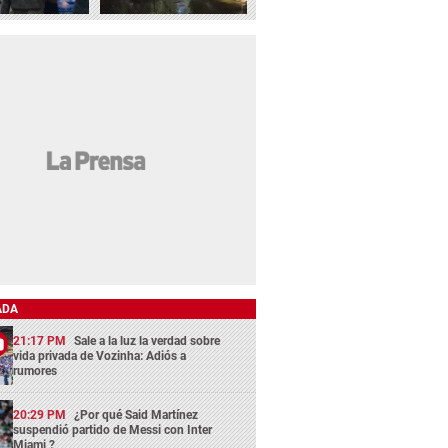
ADA
21:17 PM
Sale a la luz la verdad sobre
vida privada de Vozinha: Adiós a
rumores
20:29 PM
¿Por qué Said Martínez
suspendió partido de Messi con Inter
Miami ?