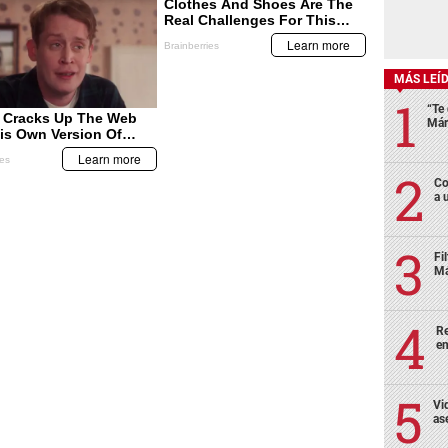
MÁS LEÍ
“Te 
Már
Co
a 
Fi
Má
Re
en
Vi
as