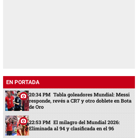
EN PORTADA
20:34 PM
Tabla goleadores Mundial: Messi
responde, revés a CR7 y otro doblete en Bota
de Oro
22:53 PM
El milagro del Mundial 2026:
Eliminada al 94 y clasificada en el 96