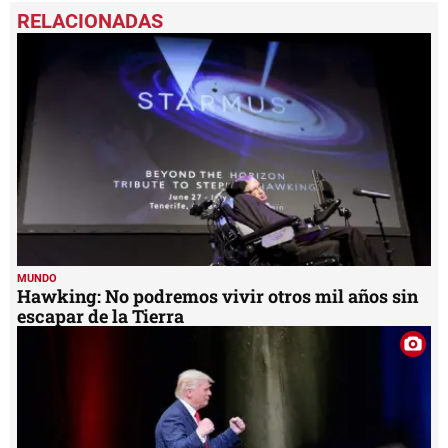
seconds
of
45
seconds
MUNDO
Hawking: No podremos vivir otros mil años sin
escapar de la Tierra