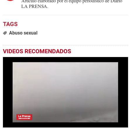
Artículo elaborado por el equipo periodístico de Diario
LA PRENSA.
Abuso sexual
VIDEOS RECOMENDADOS
0