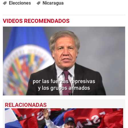
Elecciones
Nicaragua
VIDEOS RECOMENDADOS
0
seconds
of
1
minute,
46
seconds