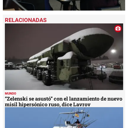
0
seconds
of
1
minute,
23
seconds
MUNDO
“Zelenski se asustó” con el lanzamiento de nuevo
misil hipersónico ruso, dice Lavrov