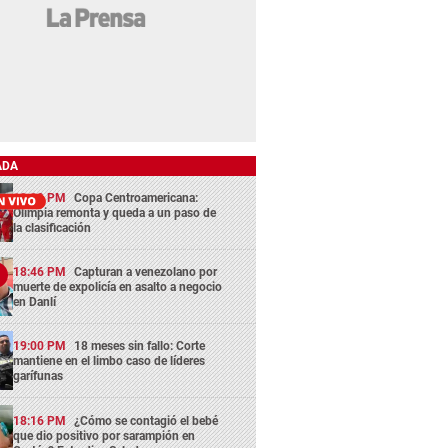
ADA
13:29 PM
Copa Centroamericana:
Olimpia remonta y queda a un paso de
la clasificación
18:46 PM
Capturan a venezolano por
muerte de expolicía en asalto a negocio
en Danlí
19:00 PM
18 meses sin fallo: Corte
mantiene en el limbo caso de líderes
garífunas
18:16 PM
¿Cómo se contagió el bebé
que dio positivo por sarampión en