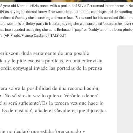
8-year-old Noemi Letizia poses with a portrait of Silvio Berlusconi in her home in Nap
9 as saying he doesn't know if he wants to patch up his marriage and demanding a 
onfirmed Sunday she is seeking a divorce from Berlusconi for his constant flirtati
-old woman's birthday party in Naples, saying she was surprised 'because he never c
, has been quoted as saying she calls Berlusconi 'papi' or 'Daddy' and has been ph
gift. (AP Photo/Franco Castanò) ITALY OUT
 Berlusconi duda seriamente de una posible
ca y le pide excusas públicas, en una entrevista
cordia conyugal invade las portadas de la prensa
Sera sobre la posibilidad de una reconciliación,
o. No sé si esta vez lo quiero. Verónica deberá
si será suficiente'.'Es la tercera vez que hace lo
Es demasiado', añade el Cavaliere, que dijo estar
obierno declaró que estaba 'preocupado y