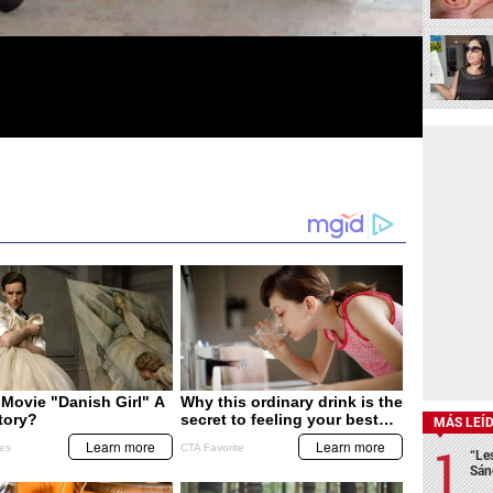
MÁS LEÍ
“Le
Sán