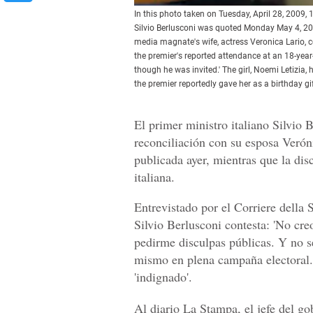
In this photo taken on Tuesday, April 28, 2009, 1
Silvio Berlusconi was quoted Monday May 4, 200
media magnate's wife, actress Veronica Lario, c
the premier's reported attendance at an 18-year
though he was invited.' The girl, Noemi Letizia
the premier reportedly gave her as a birthday 
El primer ministro italiano Silvio
reconciliación con su esposa Veróni
publicada ayer, mientras que la dis
italiana.
Entrevistado por el Corriere della 
Silvio Berlusconi contesta: 'No cre
pedirme disculpas públicas. Y no sé 
mismo en plena campaña electoral. 
'indignado'.
Al diario La Stampa, el jefe del g