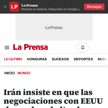
La Prensa
×
Descargar
Noticias al instante. Disponible en Google y IOS
LO ÚLTIMO
HONDURAS
SUCESOS
DEPORTES
MUN
INICIO
·
MUNDO
Irán insiste en que las
negociaciones con EEUU