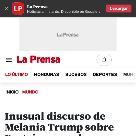
La Prensa
×
Descargar
Noticias al instante. Disponible en Google y IOS
LO ÚLTIMO
HONDURAS
SUCESOS
DEPORTES
MUN
INICIO
·
MUNDO
Inusual discurso de
Melania Trump sobre