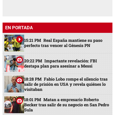
EN PORTADA
15:21 PM
Real España mantiene su paso
perfecto tras vencer al Génesis PN
20:22 PM
Impactante revelación: FBI
destapa plan para asesinar a Messi
18:28 PM
Fabio Lobo rompe el silencio tras
salir de prisión en USA y revela quiénes lo
visitaban
18:01 PM
Matan a empresario Roberto
Becker tras salir de su negocio en San Pedro
Sula