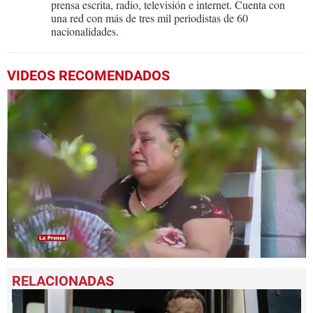
prensa escrita, radio, televisión e internet. Cuenta con
una red con más de tres mil periodistas de 60
nacionalidades.
VIDEOS RECOMENDADOS
0
seconds
of
1
minute,