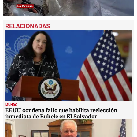
0
seconds
of
1
minute,
10
seconds
MUNDO
EEUU condena fallo que habilita reelección
inmediata de Bukele en El Salvador