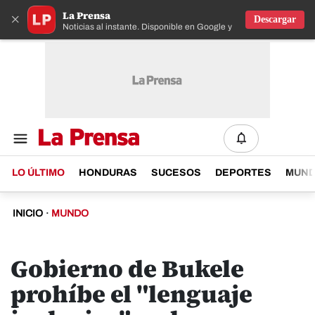
La Prensa
×
Descargar
Noticias al instante. Disponible en Google y IOS
LO ÚLTIMO
HONDURAS
SUCESOS
DEPORTES
MUN
INICIO
·
MUNDO
Gobierno de Bukele
prohíbe el "lenguaje