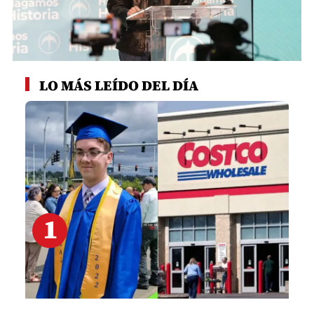
0
seconds
LO MÁS LEÍDO DEL DÍA
of
1
minute,
10
seconds
1