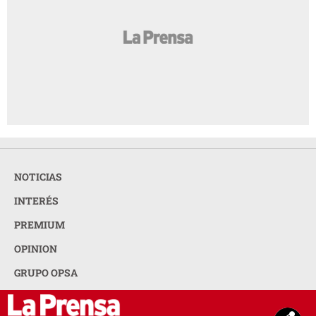
NOTICIAS
INTERÉS
PREMIUM
OPINION
GRUPO OPSA