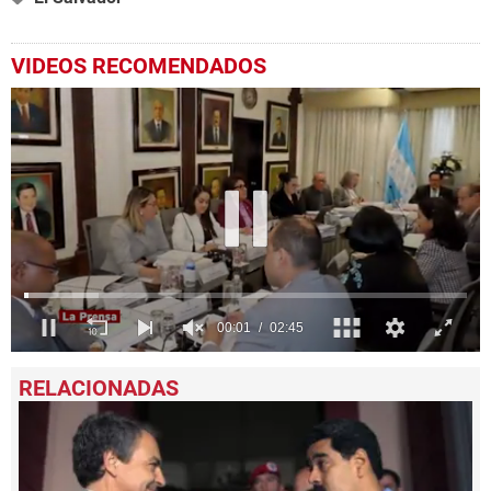
VIDEOS RECOMENDADOS
0
seconds
of
2
minutes,
45
seconds