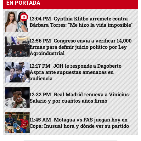
EN PORTADA
13:04 PM
Cynthia Klitbo arremete contra
Bárbara Torres: "Me hizo la vida imposible"
12:56 PM
Congreso envía a verificar 14,000
firmas para definir juicio político por Ley
Agroindustrial
12:17 PM
JOH le responde a Dagoberto
Aspra ante supuestas amenazas en
audiencia
12:32 PM
Real Madrid renueva a Vinicius:
Salario y por cuañtos años firmó
11:45 AM
Motagua vs FAS juegan hoy en
Copa: Inusual hora y dónde ver su partido