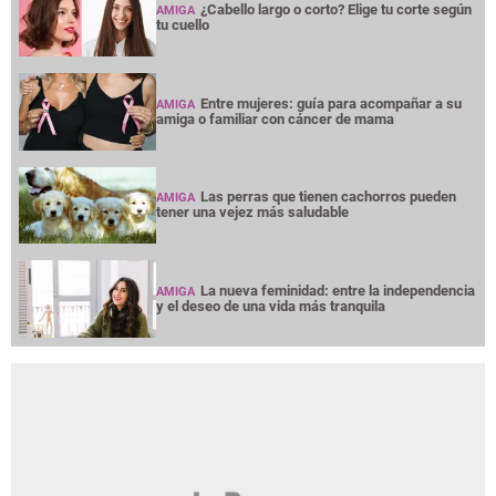
¿Cabello largo o corto? Elige tu corte según
AMIGA
tu cuello
Entre mujeres: guía para acompañar a su
AMIGA
amiga o familiar con cáncer de mama
Las perras que tienen cachorros pueden
AMIGA
tener una vejez más saludable
La nueva feminidad: entre la independencia
AMIGA
y el deseo de una vida más tranquila